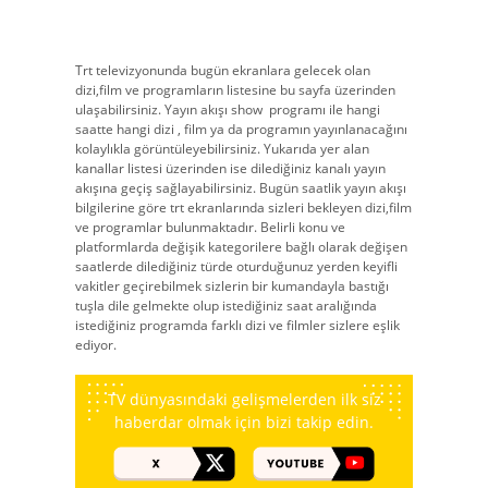
Trt televizyonunda bugün ekranlara gelecek olan
dizi,film ve programların listesine bu sayfa üzerinden
ulaşabilirsiniz. Yayın akışı show
programı ile hangi
saatte hangi dizi , film ya da programın yayınlanacağını
kolaylıkla görüntüleyebilirsiniz. Yukarıda yer alan
kanallar listesi üzerinden ise dilediğiniz kanalı yayın
akışına geçiş sağlayabilirsiniz. Bugün saatlik yayın akışı
bilgilerine göre trt ekranlarında sizleri bekleyen dizi,film
ve programlar bulunmaktadır. Belirli konu ve
platformlarda değişik kategorilere bağlı olarak değişen
saatlerde dilediğiniz türde oturduğunuz yerden keyifli
vakitler geçirebilmek sizlerin bir kumandayla bastığı
tuşla dile gelmekte olup istediğiniz saat aralığında
istediğiniz programda farklı dizi ve filmler sizlere eşlik
ediyor.
TV dünyasındaki gelişmelerden ilk siz
haberdar olmak için bizi takip edin.