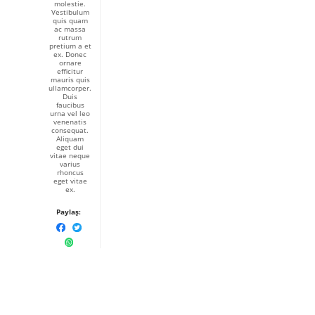
molestie.
Vestibulum
quis quam
ac massa
rutrum
pretium a et
ex. Donec
ornare
efficitur
mauris quis
ullamcorper.
Duis
faucibus
urna vel leo
venenatis
consequat.
Aliquam
eget dui
vitae neque
varius
rhoncus
eget vitae
ex.
Paylaş: