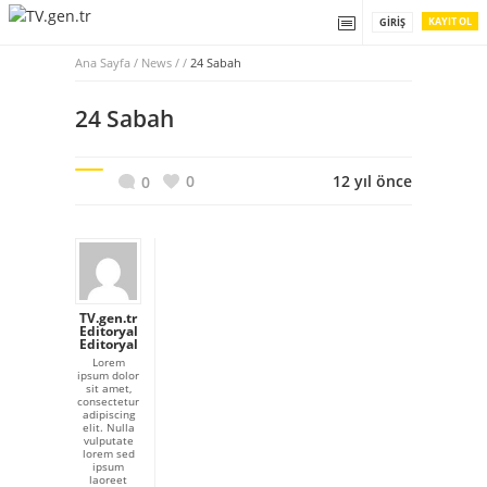
KAYIT OL
GIRIŞ
Ana Sayfa
/
News / /
24 Sabah
24 Sabah
0
12 yıl önce
0
TV.gen.tr
Editoryal
Editoryal
Lorem
ipsum dolor
sit amet,
consectetur
adipiscing
elit. Nulla
vulputate
lorem sed
ipsum
laoreet