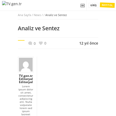
KAYIT OL
GIRIŞ
Ana Sayfa
/
News / /
Analiz ve Sentez
Analiz ve Sentez
0
12 yıl önce
0
TV.gen.tr
Editoryal
Editoryal
Lorem
ipsum dolor
sit amet,
consectetur
adipiscing
elit. Nulla
vulputate
lorem sed
ipsum
laoreet