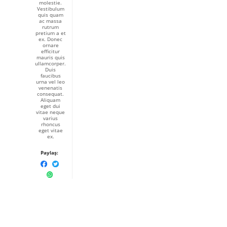
molestie.
Vestibulum
quis quam
ac massa
rutrum
pretium a et
ex. Donec
ornare
efficitur
mauris quis
ullamcorper.
Duis
faucibus
urna vel leo
venenatis
consequat.
Aliquam
eget dui
vitae neque
varius
rhoncus
eget vitae
ex.
Paylaş: