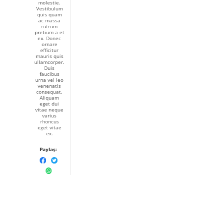
molestie.
Vestibulum
quis quam
ac massa
rutrum
pretium a et
ex. Donec
ornare
efficitur
mauris quis
ullamcorper.
Duis
faucibus
urna vel leo
venenatis
consequat.
Aliquam
eget dui
vitae neque
varius
rhoncus
eget vitae
ex.
Paylaş: