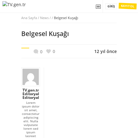
KAYIT OL
GIRIŞ
Ana Sayfa
/
News / /
Belgesel Kuşağı
Belgesel Kuşağı
0
12 yıl önce
0
TV.gen.tr
Editoryal
Editoryal
Lorem
ipsum dolor
sit amet,
consectetur
adipiscing
elit. Nulla
vulputate
lorem sed
ipsum
laoreet