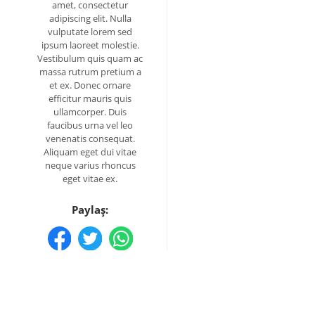
amet, consectetur
adipiscing elit. Nulla
vulputate lorem sed
ipsum laoreet molestie.
Vestibulum quis quam ac
massa rutrum pretium a
et ex. Donec ornare
efficitur mauris quis
ullamcorper. Duis
faucibus urna vel leo
venenatis consequat.
Aliquam eget dui vitae
neque varius rhoncus
eget vitae ex.
Paylaş: