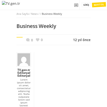
KAYIT OL
GIRIŞ
Ana Sayfa
/
News / /
Business Weekly
Business Weekly
0
12 yıl önce
0
TV.gen.tr
Editoryal
Editoryal
Lorem
ipsum dolor
sit amet,
consectetur
adipiscing
elit. Nulla
vulputate
lorem sed
ipsum
laoreet