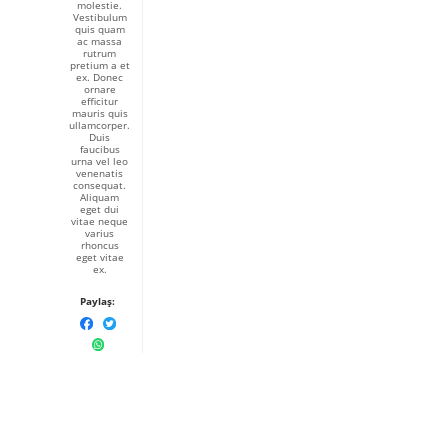
molestie.
Vestibulum
quis quam
ac massa
rutrum
pretium a et
ex. Donec
ornare
efficitur
mauris quis
ullamcorper.
Duis
faucibus
urna vel leo
venenatis
consequat.
Aliquam
eget dui
vitae neque
varius
rhoncus
eget vitae
ex.
Paylaş: