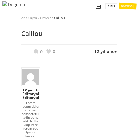
KAYIT OL
GIRIŞ
Ana Sayfa
/
News / /
Caillou
Caillou
0
12 yıl önce
0
TV.gen.tr
Editoryal
Editoryal
Lorem
ipsum dolor
sit amet,
consectetur
adipiscing
elit. Nulla
vulputate
lorem sed
ipsum
laoreet