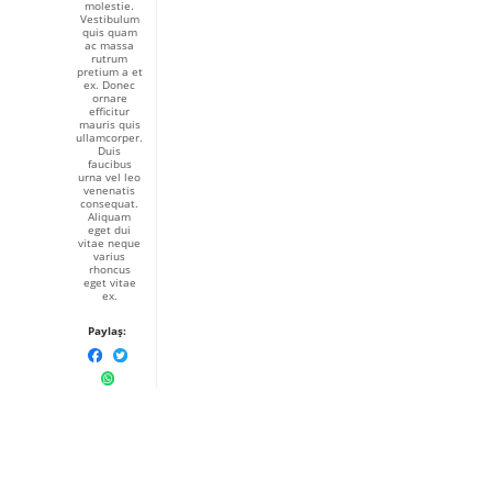
molestie.
Vestibulum
quis quam
ac massa
rutrum
pretium a et
ex. Donec
ornare
efficitur
mauris quis
ullamcorper.
Duis
faucibus
urna vel leo
venenatis
consequat.
Aliquam
eget dui
vitae neque
varius
rhoncus
eget vitae
ex.
Paylaş: