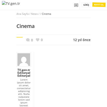
KAYIT OL
GIRIŞ
Ana Sayfa
/
News / /
Cinema
Cinema
0
12 yıl önce
0
TV.gen.tr
Editoryal
Editoryal
Lorem
ipsum dolor
sit amet,
consectetur
adipiscing
elit. Nulla
vulputate
lorem sed
ipsum
laoreet