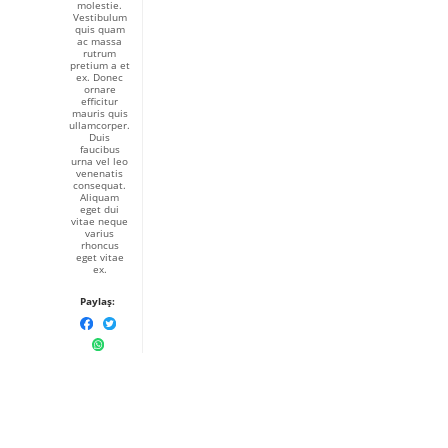
molestie.
Vestibulum
quis quam
ac massa
rutrum
pretium a et
ex. Donec
ornare
efficitur
mauris quis
ullamcorper.
Duis
faucibus
urna vel leo
venenatis
consequat.
Aliquam
eget dui
vitae neque
varius
rhoncus
eget vitae
ex.
Paylaş: