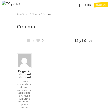
KAYIT OL
GIRIŞ
Ana Sayfa
/
News / /
Cinema
Cinema
0
12 yıl önce
0
TV.gen.tr
Editoryal
Editoryal
Lorem
ipsum dolor
sit amet,
consectetur
adipiscing
elit. Nulla
vulputate
lorem sed
ipsum
laoreet