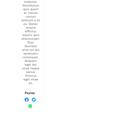
molestie.
Vestibulum
quis quam
ac massa
rutrum
pretium a et
ex. Donec
ornare
efficitur
mauris quis
ullamcorper.
Duis
faucibus
urna vel leo
venenatis
consequat.
Aliquam
eget dui
vitae neque
varius
rhoncus
eget vitae
ex.
Paylaş: