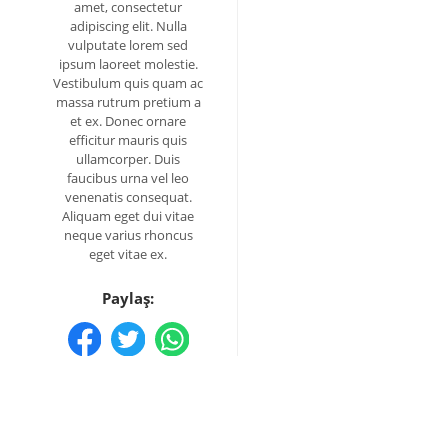
amet, consectetur
adipiscing elit. Nulla
vulputate lorem sed
ipsum laoreet molestie.
Vestibulum quis quam ac
massa rutrum pretium a
et ex. Donec ornare
efficitur mauris quis
ullamcorper. Duis
faucibus urna vel leo
venenatis consequat.
Aliquam eget dui vitae
neque varius rhoncus
eget vitae ex.
Paylaş: