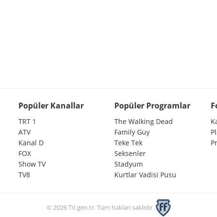
Popüler Kanallar
Popüler Programlar
F
TRT 1
The Walking Dead
K
ATV
Family Guy
P
Kanal D
Teke Tek
P
FOX
Seksenler
Show TV
Stadyum
TV8
Kurtlar Vadisi Pusu
© 2026 TV.gen.tr. Tüm hakları saklıdır.