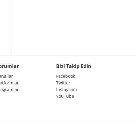
orumlar
Bizi Takip Edin
anallar
Facebook
latformlar
Twitter
rogramlar
Instagram
YouTube