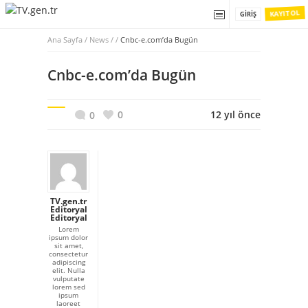
KAYIT OL
GIRIŞ
Ana Sayfa
/
News / /
Cnbc-e.com’da Bugün
Cnbc-e.com’da Bugün
0
12 yıl önce
0
TV.gen.tr
Editoryal
Editoryal
Lorem
ipsum dolor
sit amet,
consectetur
adipiscing
elit. Nulla
vulputate
lorem sed
ipsum
laoreet