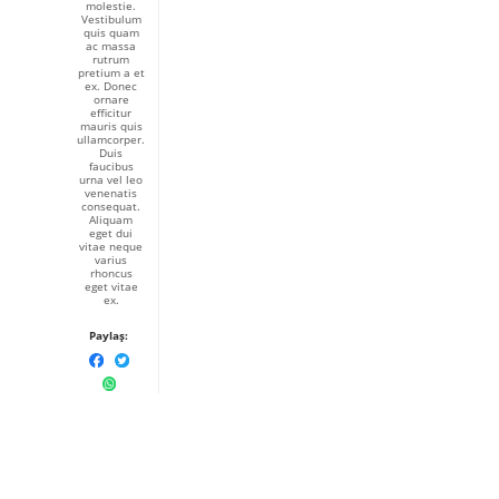
molestie.
Vestibulum
quis quam
ac massa
rutrum
pretium a et
ex. Donec
ornare
efficitur
mauris quis
ullamcorper.
Duis
faucibus
urna vel leo
venenatis
consequat.
Aliquam
eget dui
vitae neque
varius
rhoncus
eget vitae
ex.
Paylaş: