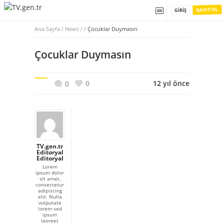
KAYIT OL
GIRIŞ
Ana Sayfa
/
News / /
Çocuklar Duymasın
Çocuklar Duymasın
0
12 yıl önce
0
TV.gen.tr
Editoryal
Editoryal
Lorem
ipsum dolor
sit amet,
consectetur
adipiscing
elit. Nulla
vulputate
lorem sed
ipsum
laoreet