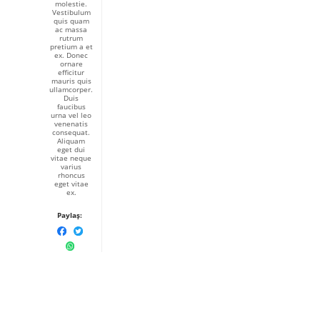
molestie.
Vestibulum
quis quam
ac massa
rutrum
pretium a et
ex. Donec
ornare
efficitur
mauris quis
ullamcorper.
Duis
faucibus
urna vel leo
venenatis
consequat.
Aliquam
eget dui
vitae neque
varius
rhoncus
eget vitae
ex.
Paylaş: