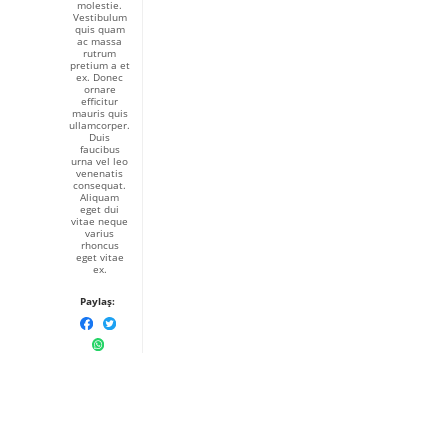
molestie.
Vestibulum
quis quam
ac massa
rutrum
pretium a et
ex. Donec
ornare
efficitur
mauris quis
ullamcorper.
Duis
faucibus
urna vel leo
venenatis
consequat.
Aliquam
eget dui
vitae neque
varius
rhoncus
eget vitae
ex.
Paylaş: