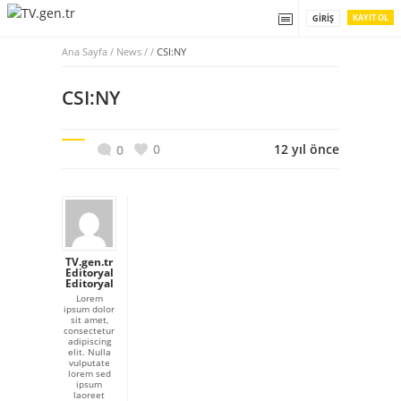
KAYIT OL
GIRIŞ
Ana Sayfa
/
News / /
CSI:NY
CSI:NY
0
12 yıl önce
0
TV.gen.tr
Editoryal
Editoryal
Lorem
ipsum dolor
sit amet,
consectetur
adipiscing
elit. Nulla
vulputate
lorem sed
ipsum
laoreet