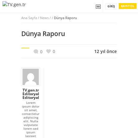
KAYIT OL
GIRIŞ
Ana Sayfa
/
News / /
Dünya Raporu
Dünya Raporu
0
12 yıl önce
0
TV.gen.tr
Editoryal
Editoryal
Lorem
ipsum dolor
sit amet,
consectetur
adipiscing
elit. Nulla
vulputate
lorem sed
ipsum
laoreet