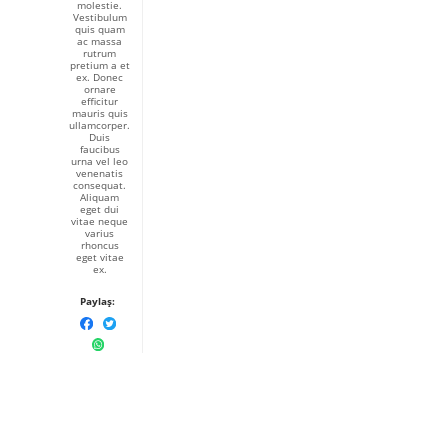
molestie.
Vestibulum
quis quam
ac massa
rutrum
pretium a et
ex. Donec
ornare
efficitur
mauris quis
ullamcorper.
Duis
faucibus
urna vel leo
venenatis
consequat.
Aliquam
eget dui
vitae neque
varius
rhoncus
eget vitae
ex.
Paylaş: