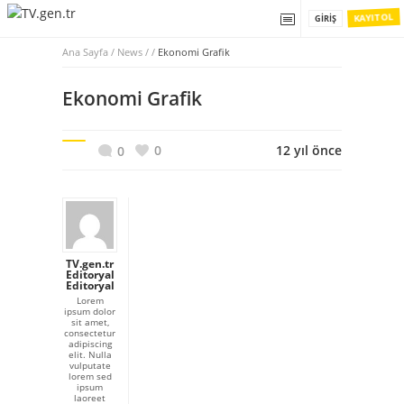
KAYIT OL
GIRIŞ
Ana Sayfa
/
News / /
Ekonomi Grafik
Ekonomi Grafik
0
12 yıl önce
0
TV.gen.tr
Editoryal
Editoryal
Lorem
ipsum dolor
sit amet,
consectetur
adipiscing
elit. Nulla
vulputate
lorem sed
ipsum
laoreet