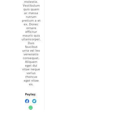
molestie.
Vestibulum
quis quam
ac massa
rutrum
pretium a et
ex. Donec
ornare
efficitur
mauris quis
ullamcorper.
Duis
faucibus
urna vel leo
venenatis
consequat.
Aliquam
eget dui
vitae neque
varius
rhoncus
eget vitae
ex.
Paylaş: