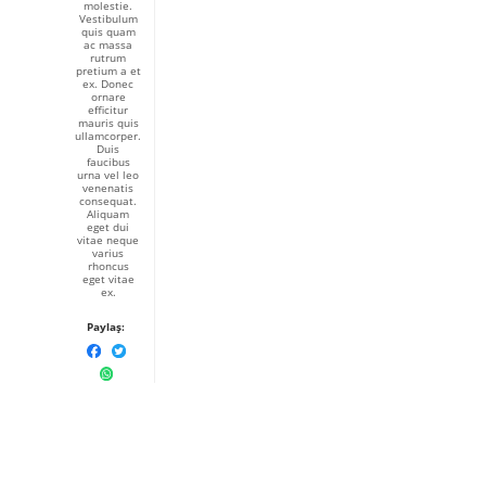
molestie.
Vestibulum
quis quam
ac massa
rutrum
pretium a et
ex. Donec
ornare
efficitur
mauris quis
ullamcorper.
Duis
faucibus
urna vel leo
venenatis
consequat.
Aliquam
eget dui
vitae neque
varius
rhoncus
eget vitae
ex.
Paylaş: