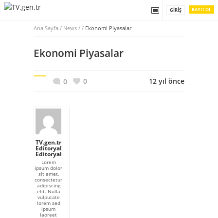
KAYIT OL
GIRIŞ
Ana Sayfa
/
News / /
Ekonomi Piyasalar
Ekonomi Piyasalar
0
12 yıl önce
0
TV.gen.tr
Editoryal
Editoryal
Lorem
ipsum dolor
sit amet,
consectetur
adipiscing
elit. Nulla
vulputate
lorem sed
ipsum
laoreet