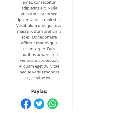
amet, consectetur
adipiscing elit. Nulla
vulputate lorem sed
ipsum laoreet molestie.
Vestibulum quis quam ac
massa rutrum pretium a
et ex. Donec ornare
efficitur mauris quis
ullamcorper. Duis
faucibus urna vel leo
venenatis consequat.
Aliquam eget dui vitae
neque varius rhoncus
eget vitae ex.
Paylaş: