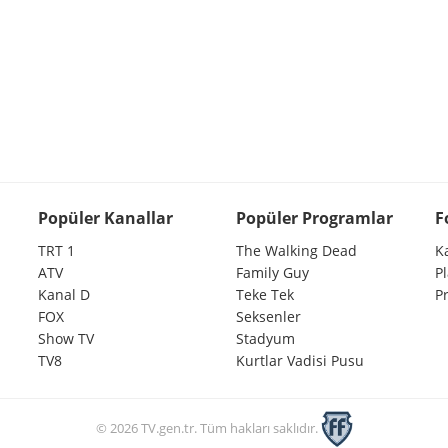
Popüler Kanallar
Popüler Programlar
F
TRT 1
The Walking Dead
K
ATV
Family Guy
P
Kanal D
Teke Tek
P
FOX
Seksenler
Show TV
Stadyum
TV8
Kurtlar Vadisi Pusu
© 2026 TV.gen.tr. Tüm hakları saklıdır.