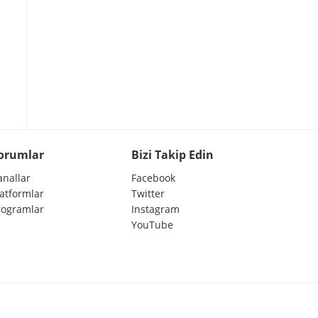
orumlar
Bizi Takip Edin
anallar
Facebook
latformlar
Twitter
rogramlar
Instagram
YouTube