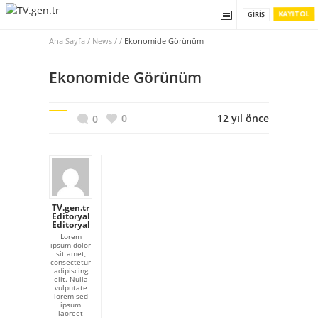
KAYIT OL
GIRIŞ
Ana Sayfa
/
News / /
Ekonomide Görünüm
Ekonomide Görünüm
0
12 yıl önce
0
TV.gen.tr
Editoryal
Editoryal
Lorem
ipsum dolor
sit amet,
consectetur
adipiscing
elit. Nulla
vulputate
lorem sed
ipsum
laoreet