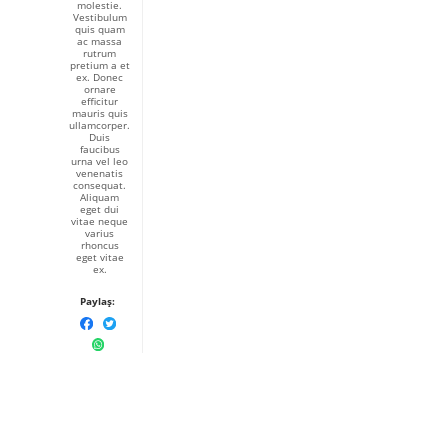
molestie.
Vestibulum
quis quam
ac massa
rutrum
pretium a et
ex. Donec
ornare
efficitur
mauris quis
ullamcorper.
Duis
faucibus
urna vel leo
venenatis
consequat.
Aliquam
eget dui
vitae neque
varius
rhoncus
eget vitae
ex.
Paylaş: