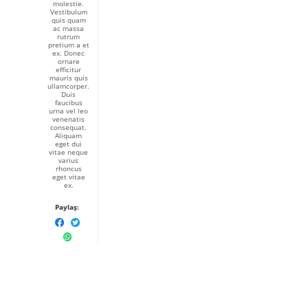
molestie.
Vestibulum
quis quam
ac massa
rutrum
pretium a et
ex. Donec
ornare
efficitur
mauris quis
ullamcorper.
Duis
faucibus
urna vel leo
venenatis
consequat.
Aliquam
eget dui
vitae neque
varius
rhoncus
eget vitae
ex.
Paylaş: