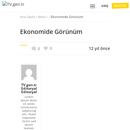
KAYIT OL
GIRIŞ
Ana Sayfa
/
News / /
Ekonomide Görünüm
Ekonomide Görünüm
0
12 yıl önce
0
TV.gen.tr
Editoryal
Editoryal
Lorem
ipsum dolor
sit amet,
consectetur
adipiscing
elit. Nulla
vulputate
lorem sed
ipsum
laoreet