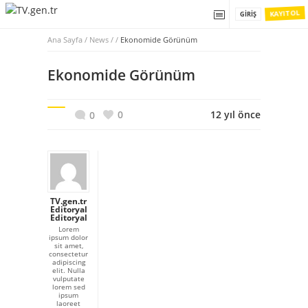
KAYIT OL
GIRIŞ
Ana Sayfa
/
News / /
Ekonomide Görünüm
Ekonomide Görünüm
0
12 yıl önce
0
TV.gen.tr
Editoryal
Editoryal
Lorem
ipsum dolor
sit amet,
consectetur
adipiscing
elit. Nulla
vulputate
lorem sed
ipsum
laoreet