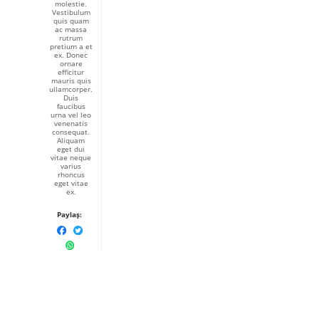
molestie.
Vestibulum
quis quam
ac massa
rutrum
pretium a et
ex. Donec
ornare
efficitur
mauris quis
ullamcorper.
Duis
faucibus
urna vel leo
venenatis
consequat.
Aliquam
eget dui
vitae neque
varius
rhoncus
eget vitae
ex.
Paylaş: