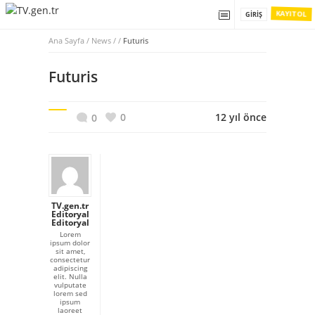
KAYIT OL
GIRIŞ
Ana Sayfa
/
News / /
Futuris
Futuris
0
12 yıl önce
0
TV.gen.tr
Editoryal
Editoryal
Lorem
ipsum dolor
sit amet,
consectetur
adipiscing
elit. Nulla
vulputate
lorem sed
ipsum
laoreet