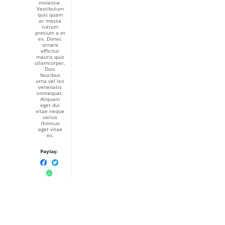
molestie.
Vestibulum
quis quam
ac massa
rutrum
pretium a et
ex. Donec
ornare
efficitur
mauris quis
ullamcorper.
Duis
faucibus
urna vel leo
venenatis
consequat.
Aliquam
eget dui
vitae neque
varius
rhoncus
eget vitae
ex.
Paylaş: