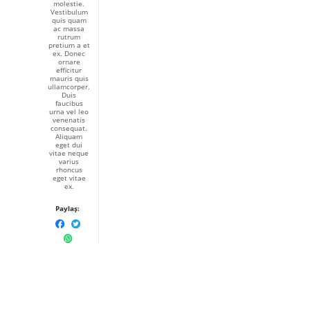
molestie.
Vestibulum
quis quam
ac massa
rutrum
pretium a et
ex. Donec
ornare
efficitur
mauris quis
ullamcorper.
Duis
faucibus
urna vel leo
venenatis
consequat.
Aliquam
eget dui
vitae neque
varius
rhoncus
eget vitae
ex.
Paylaş: