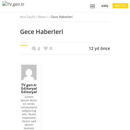
KAYIT OL
GIRIŞ
Ana Sayfa
/
News / /
Gece Haberleri
Gece Haberleri
0
12 yıl önce
0
TV.gen.tr
Editoryal
Editoryal
Lorem
ipsum dolor
sit amet,
consectetur
adipiscing
elit. Nulla
vulputate
lorem sed
ipsum
laoreet