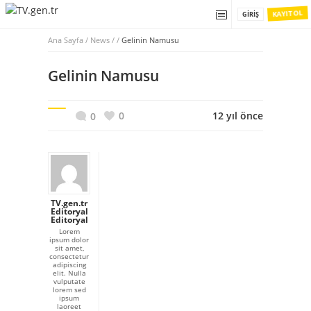
KAYIT OL
GIRIŞ
Ana Sayfa
/
News / /
Gelinin Namusu
Gelinin Namusu
0
12 yıl önce
0
TV.gen.tr
Editoryal
Editoryal
Lorem
ipsum dolor
sit amet,
consectetur
adipiscing
elit. Nulla
vulputate
lorem sed
ipsum
laoreet