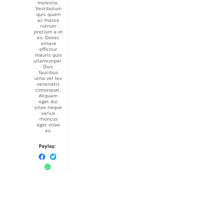
molestie.
Vestibulum
quis quam
ac massa
rutrum
pretium a et
ex. Donec
ornare
efficitur
mauris quis
ullamcorper.
Duis
faucibus
urna vel leo
venenatis
consequat.
Aliquam
eget dui
vitae neque
varius
rhoncus
eget vitae
ex.
Paylaş: