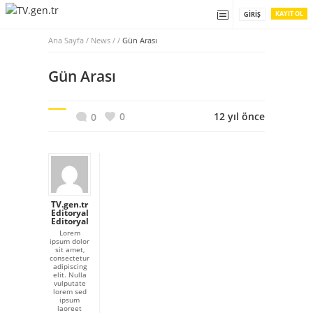
KAYIT OL
GIRIŞ
Ana Sayfa
/
News / /
Gün Arası
Gün Arası
0
12 yıl önce
0
TV.gen.tr
Editoryal
Editoryal
Lorem
ipsum dolor
sit amet,
consectetur
adipiscing
elit. Nulla
vulputate
lorem sed
ipsum
laoreet