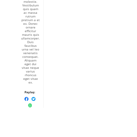
molestie.
Vestibulum
quis quam
ac massa
rutrum
pretium a et
ex. Donec
ornare
efficitur
mauris quis
ullamcorper.
Duis
faucibus
urna vel leo
venenatis
consequat.
Aliquam
eget dui
vitae neque
varius
rhoncus
eget vitae
ex.
Paylaş: