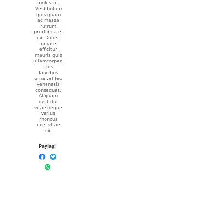
molestie.
Vestibulum
quis quam
ac massa
rutrum
pretium a et
ex. Donec
ornare
efficitur
mauris quis
ullamcorper.
Duis
faucibus
urna vel leo
venenatis
consequat.
Aliquam
eget dui
vitae neque
varius
rhoncus
eget vitae
ex.
Paylaş: