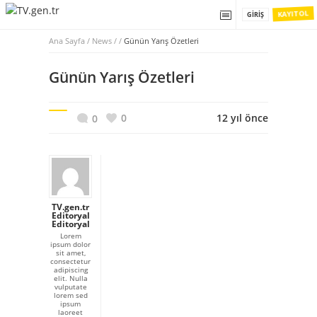
KAYIT OL
GIRIŞ
Ana Sayfa
/
News / /
Günün Yarış Özetleri
Günün Yarış Özetleri
0
12 yıl önce
0
TV.gen.tr
Editoryal
Editoryal
Lorem
ipsum dolor
sit amet,
consectetur
adipiscing
elit. Nulla
vulputate
lorem sed
ipsum
laoreet