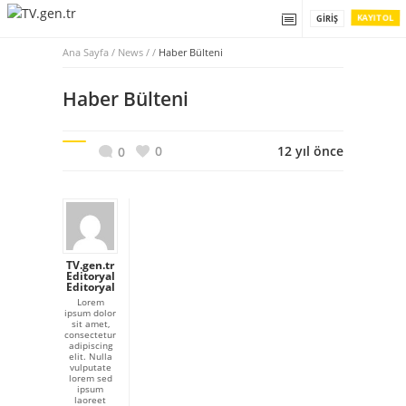
KAYIT OL
GIRIŞ
Ana Sayfa
/
News / /
Haber Bülteni
Haber Bülteni
0
12 yıl önce
0
TV.gen.tr
Editoryal
Editoryal
Lorem
ipsum dolor
sit amet,
consectetur
adipiscing
elit. Nulla
vulputate
lorem sed
ipsum
laoreet