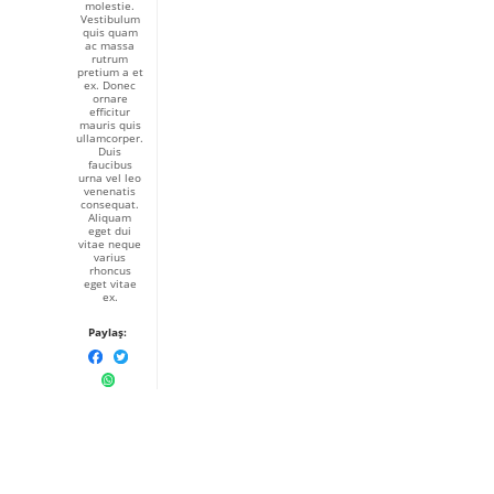
molestie.
Vestibulum
quis quam
ac massa
rutrum
pretium a et
ex. Donec
ornare
efficitur
mauris quis
ullamcorper.
Duis
faucibus
urna vel leo
venenatis
consequat.
Aliquam
eget dui
vitae neque
varius
rhoncus
eget vitae
ex.
Paylaş: