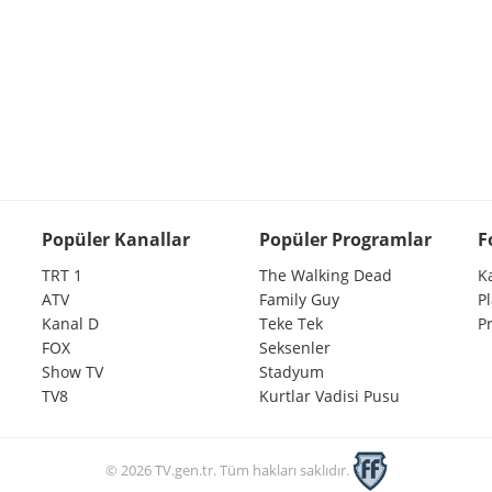
Popüler Kanallar
Popüler Programlar
F
TRT 1
The Walking Dead
K
ATV
Family Guy
P
Kanal D
Teke Tek
P
FOX
Seksenler
Show TV
Stadyum
TV8
Kurtlar Vadisi Pusu
© 2026 TV.gen.tr. Tüm hakları saklıdır.