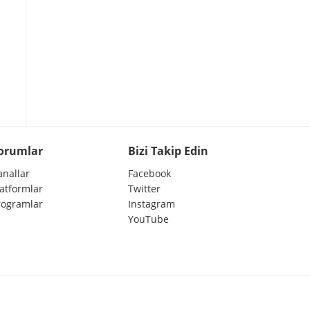
orumlar
Bizi Takip Edin
anallar
Facebook
latformlar
Twitter
rogramlar
Instagram
YouTube