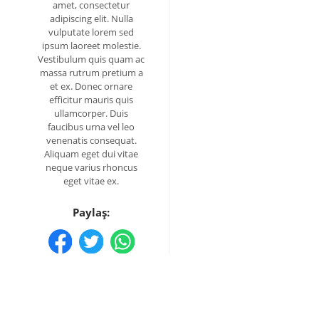
amet, consectetur
adipiscing elit. Nulla
vulputate lorem sed
ipsum laoreet molestie.
Vestibulum quis quam ac
massa rutrum pretium a
et ex. Donec ornare
efficitur mauris quis
ullamcorper. Duis
faucibus urna vel leo
venenatis consequat.
Aliquam eget dui vitae
neque varius rhoncus
eget vitae ex.
Paylaş: