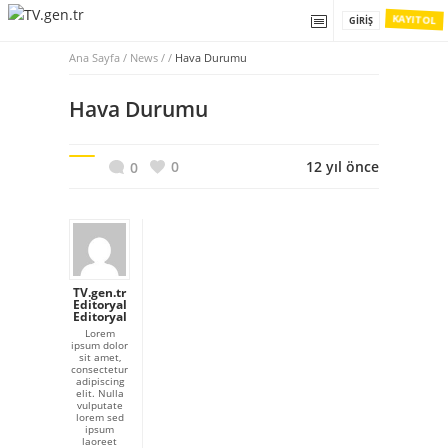
KAYIT OL
GIRIŞ
Ana Sayfa
/
News / /
Hava Durumu
Hava Durumu
0
12 yıl önce
0
TV.gen.tr
Editoryal
Editoryal
Lorem
ipsum dolor
sit amet,
consectetur
adipiscing
elit. Nulla
vulputate
lorem sed
ipsum
laoreet