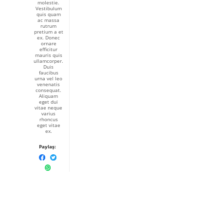
molestie.
Vestibulum
quis quam
ac massa
rutrum
pretium a et
ex. Donec
ornare
efficitur
mauris quis
ullamcorper.
Duis
faucibus
urna vel leo
venenatis
consequat.
Aliquam
eget dui
vitae neque
varius
rhoncus
eget vitae
ex.
Paylaş: