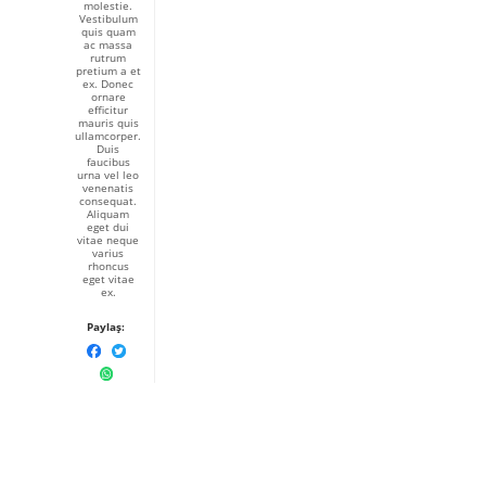
molestie.
Vestibulum
quis quam
ac massa
rutrum
pretium a et
ex. Donec
ornare
efficitur
mauris quis
ullamcorper.
Duis
faucibus
urna vel leo
venenatis
consequat.
Aliquam
eget dui
vitae neque
varius
rhoncus
eget vitae
ex.
Paylaş: