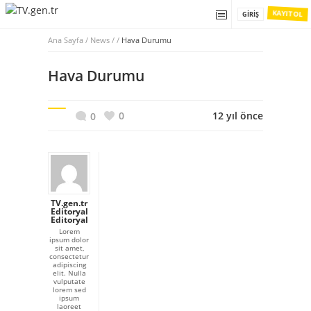
KAYIT OL
GIRIŞ
Ana Sayfa
/
News / /
Hava Durumu
Hava Durumu
0
12 yıl önce
0
TV.gen.tr
Editoryal
Editoryal
Lorem
ipsum dolor
sit amet,
consectetur
adipiscing
elit. Nulla
vulputate
lorem sed
ipsum
laoreet