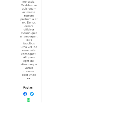
molestie.
Vestibulum
quis quam
ac massa
rutrum
pretium a et
ex. Donec
ornare
efficitur
mauris quis
ullamcorper.
Duis
faucibus
urna vel leo
venenatis
consequat.
Aliquam
eget dui
vitae neque
varius
rhoncus
eget vitae
ex.
Paylaş: