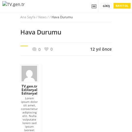
KAYIT OL
GIRIŞ
Ana Sayfa
/
News / /
Hava Durumu
Hava Durumu
0
12 yıl önce
0
TV.gen.tr
Editoryal
Editoryal
Lorem
ipsum dolor
sit amet,
consectetur
adipiscing
elit. Nulla
vulputate
lorem sed
ipsum
laoreet