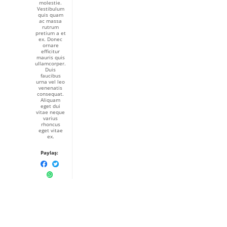
molestie.
Vestibulum
quis quam
ac massa
rutrum
pretium a et
ex. Donec
ornare
efficitur
mauris quis
ullamcorper.
Duis
faucibus
urna vel leo
venenatis
consequat.
Aliquam
eget dui
vitae neque
varius
rhoncus
eget vitae
ex.
Paylaş: