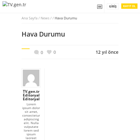
KAYIT OL
GIRIŞ
Ana Sayfa
/
News / /
Hava Durumu
Hava Durumu
0
12 yıl önce
0
TV.gen.tr
Editoryal
Editoryal
Lorem
ipsum dolor
sit amet,
consectetur
adipiscing
elit. Nulla
vulputate
lorem sed
ipsum
laoreet