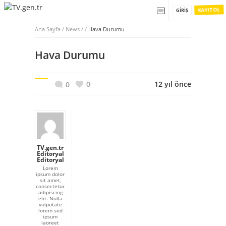
KAYIT OL
GIRIŞ
Ana Sayfa
/
News / /
Hava Durumu
Hava Durumu
0
12 yıl önce
0
TV.gen.tr
Editoryal
Editoryal
Lorem
ipsum dolor
sit amet,
consectetur
adipiscing
elit. Nulla
vulputate
lorem sed
ipsum
laoreet