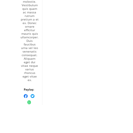
molestie.
Vestibulum
quis quam
ac massa
rutrum
pretium a et
ex. Donec
ornare
efficitur
mauris quis
ullamcorper.
Duis
faucibus
urna vel leo
venenatis
consequat.
Aliquam
eget dui
vitae neque
varius
rhoncus
eget vitae
ex.
Paylaş: