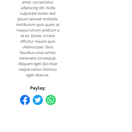
amet, consectetur
adipiscing elit. Nulla
vulputate lorem sed
ipsum laoreet molestie.
Vestibulum quis quam ac
massa rutrum pretium a
et ex. Donec ornare
efficitur mauris quis
ullamcorper. Duis
faucibus urna vel leo
venenatis consequat.
Aliquam eget dui vitae
neque varius rhoncus
eget vitae ex.
Paylaş: