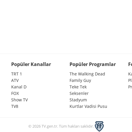
Popüler Kanallar
Popüler Programlar
F
TRT 1
The Walking Dead
K
ATV
Family Guy
P
Kanal D
Teke Tek
P
FOX
Seksenler
Show TV
Stadyum
TV8
Kurtlar Vadisi Pusu
© 2026 TV.gen.tr. Tüm hakları saklıdır.