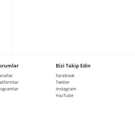
orumlar
Bizi Takip Edin
anallar
Facebook
latformlar
Twitter
rogramlar
Instagram
YouTube