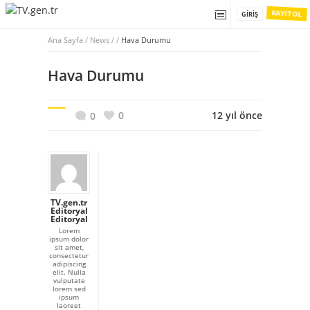
KAYIT OL
GIRIŞ
Ana Sayfa
/
News / /
Hava Durumu
Hava Durumu
0
12 yıl önce
0
TV.gen.tr
Editoryal
Editoryal
Lorem
ipsum dolor
sit amet,
consectetur
adipiscing
elit. Nulla
vulputate
lorem sed
ipsum
laoreet