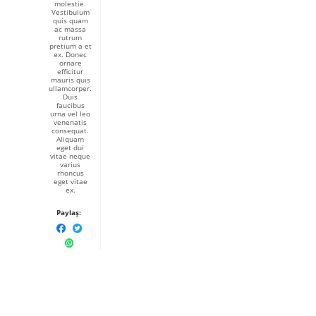
molestie.
Vestibulum
quis quam
ac massa
rutrum
pretium a et
ex. Donec
ornare
efficitur
mauris quis
ullamcorper.
Duis
faucibus
urna vel leo
venenatis
consequat.
Aliquam
eget dui
vitae neque
varius
rhoncus
eget vitae
ex.
Paylaş: