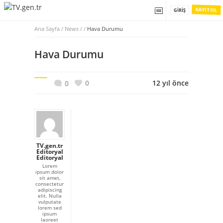
KAYIT OL
GIRIŞ
Ana Sayfa
/
News / /
Hava Durumu
Hava Durumu
0
12 yıl önce
0
TV.gen.tr
Editoryal
Editoryal
Lorem
ipsum dolor
sit amet,
consectetur
adipiscing
elit. Nulla
vulputate
lorem sed
ipsum
laoreet