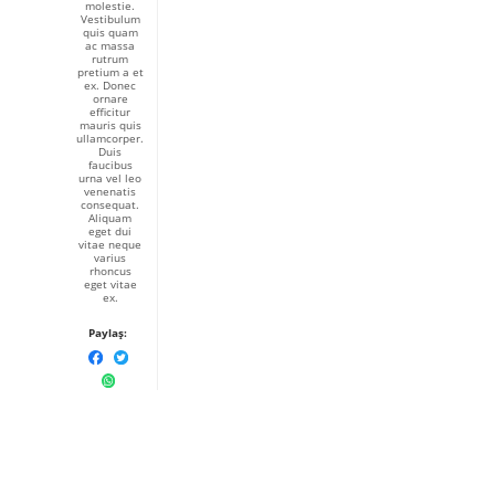
molestie.
Vestibulum
quis quam
ac massa
rutrum
pretium a et
ex. Donec
ornare
efficitur
mauris quis
ullamcorper.
Duis
faucibus
urna vel leo
venenatis
consequat.
Aliquam
eget dui
vitae neque
varius
rhoncus
eget vitae
ex.
Paylaş: