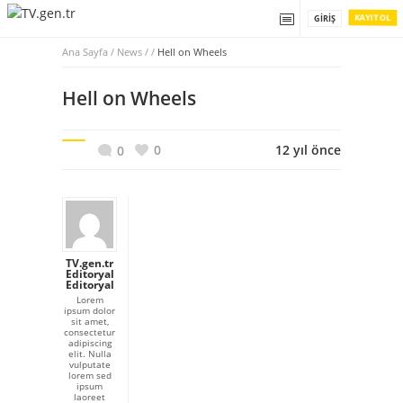
KAYIT OL
GIRIŞ
Ana Sayfa
/
News / /
Hell on Wheels
Hell on Wheels
0
12 yıl önce
0
TV.gen.tr
Editoryal
Editoryal
Lorem
ipsum dolor
sit amet,
consectetur
adipiscing
elit. Nulla
vulputate
lorem sed
ipsum
laoreet