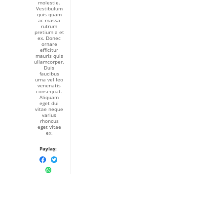
molestie.
Vestibulum
quis quam
ac massa
rutrum
pretium a et
ex. Donec
ornare
efficitur
mauris quis
ullamcorper.
Duis
faucibus
urna vel leo
venenatis
consequat.
Aliquam
eget dui
vitae neque
varius
rhoncus
eget vitae
ex.
Paylaş: