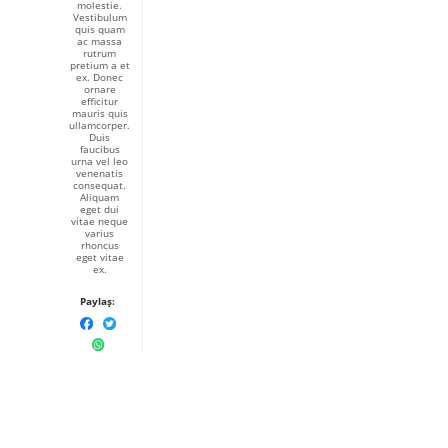
molestie.
Vestibulum
quis quam
ac massa
rutrum
pretium a et
ex. Donec
ornare
efficitur
mauris quis
ullamcorper.
Duis
faucibus
urna vel leo
venenatis
consequat.
Aliquam
eget dui
vitae neque
varius
rhoncus
eget vitae
ex.
Paylaş: