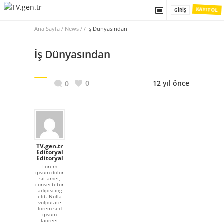
KAYIT OL
GIRIŞ
Ana Sayfa
/
News / /
İş Dünyasından
İş Dünyasından
0
12 yıl önce
0
TV.gen.tr
Editoryal
Editoryal
Lorem
ipsum dolor
sit amet,
consectetur
adipiscing
elit. Nulla
vulputate
lorem sed
ipsum
laoreet