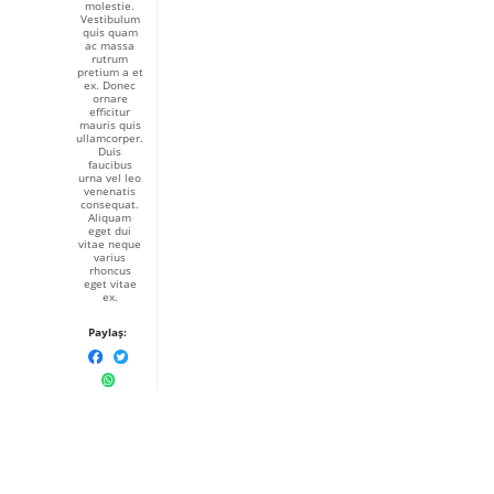
molestie.
Vestibulum
quis quam
ac massa
rutrum
pretium a et
ex. Donec
ornare
efficitur
mauris quis
ullamcorper.
Duis
faucibus
urna vel leo
venenatis
consequat.
Aliquam
eget dui
vitae neque
varius
rhoncus
eget vitae
ex.
Paylaş: