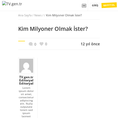
KAYIT OL
GIRIŞ
Ana Sayfa
/
News / /
Kim Milyoner Olmak İster?
Kim Milyoner Olmak İster?
0
12 yıl önce
0
TV.gen.tr
Editoryal
Editoryal
Lorem
ipsum dolor
sit amet,
consectetur
adipiscing
elit. Nulla
vulputate
lorem sed
ipsum
laoreet