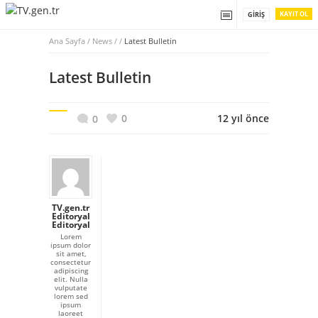
KAYIT OL
GIRIŞ
Ana Sayfa
/
News / /
Latest Bulletin
Latest Bulletin
0
12 yıl önce
0
TV.gen.tr
Editoryal
Editoryal
Lorem
ipsum dolor
sit amet,
consectetur
adipiscing
elit. Nulla
vulputate
lorem sed
ipsum
laoreet