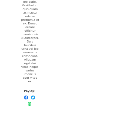
molestie.
Vestibulum
quis quam
ac massa
rutrum
pretium a et
ex. Donec
ornare
efficitur
mauris quis
ullamcorper.
Duis
faucibus
urna vel leo
venenatis
consequat.
Aliquam
eget dui
vitae neque
varius
rhoncus
eget vitae
ex.
Paylaş: