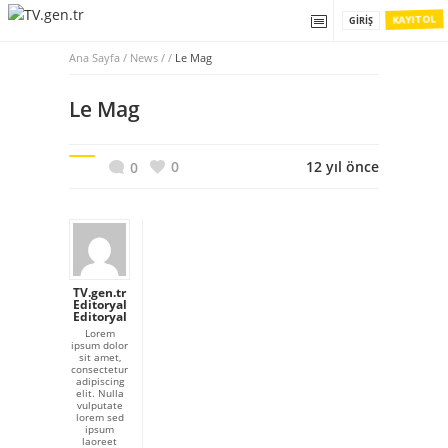
KAYIT OL
GIRIŞ
Ana Sayfa
/
News / /
Le Mag
Le Mag
0
12 yıl önce
0
TV.gen.tr
Editoryal
Editoryal
Lorem
ipsum dolor
sit amet,
consectetur
adipiscing
elit. Nulla
vulputate
lorem sed
ipsum
laoreet