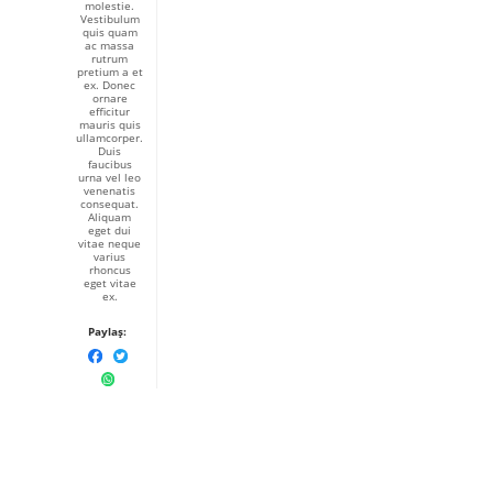
molestie.
Vestibulum
quis quam
ac massa
rutrum
pretium a et
ex. Donec
ornare
efficitur
mauris quis
ullamcorper.
Duis
faucibus
urna vel leo
venenatis
consequat.
Aliquam
eget dui
vitae neque
varius
rhoncus
eget vitae
ex.
Paylaş: