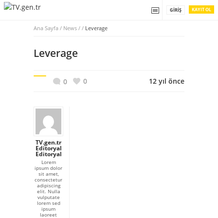
KAYIT OL
GIRIŞ
Ana Sayfa
/
News / /
Leverage
Leverage
0
12 yıl önce
0
TV.gen.tr
Editoryal
Editoryal
Lorem
ipsum dolor
sit amet,
consectetur
adipiscing
elit. Nulla
vulputate
lorem sed
ipsum
laoreet