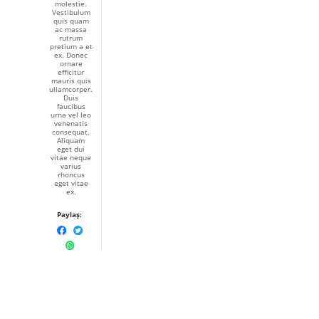
molestie.
Vestibulum
quis quam
ac massa
rutrum
pretium a et
ex. Donec
ornare
efficitur
mauris quis
ullamcorper.
Duis
faucibus
urna vel leo
venenatis
consequat.
Aliquam
eget dui
vitae neque
varius
rhoncus
eget vitae
ex.
Paylaş: