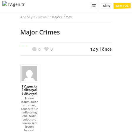
KAYIT OL
GIRIŞ
Ana Sayfa
/
News / /
Major Crimes
Major Crimes
0
12 yıl önce
0
TV.gen.tr
Editoryal
Editoryal
Lorem
ipsum dolor
sit amet,
consectetur
adipiscing
elit. Nulla
vulputate
lorem sed
ipsum
laoreet