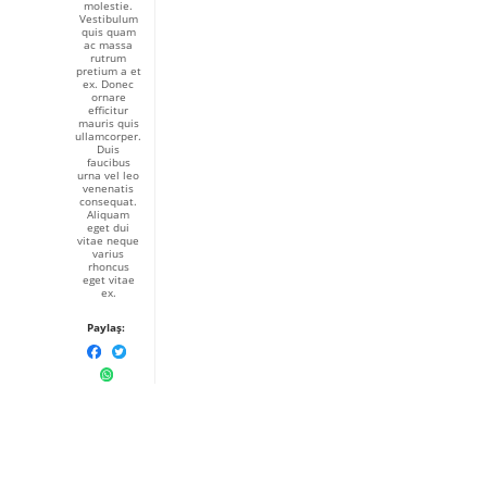
molestie.
Vestibulum
quis quam
ac massa
rutrum
pretium a et
ex. Donec
ornare
efficitur
mauris quis
ullamcorper.
Duis
faucibus
urna vel leo
venenatis
consequat.
Aliquam
eget dui
vitae neque
varius
rhoncus
eget vitae
ex.
Paylaş: