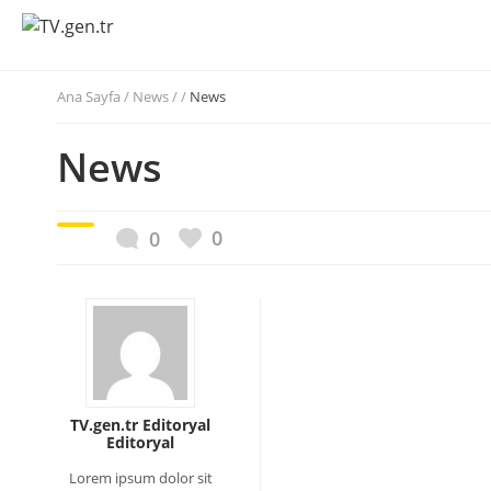
Ana Sayfa
/
News / /
News
News
0
0
TV.gen.tr Editoryal
Editoryal
Lorem ipsum dolor sit