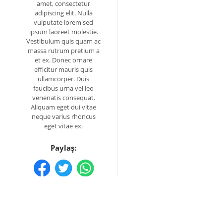
amet, consectetur
adipiscing elit. Nulla
vulputate lorem sed
ipsum laoreet molestie.
Vestibulum quis quam ac
massa rutrum pretium a
et ex. Donec ornare
efficitur mauris quis
ullamcorper. Duis
faucibus urna vel leo
venenatis consequat.
Aliquam eget dui vitae
neque varius rhoncus
eget vitae ex.
Paylaş: