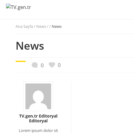
Ana Sayfa
/
News / /
News
News
0
0
TV.gen.tr Editoryal
Editoryal
Lorem ipsum dolor sit