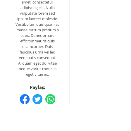
amet, consectetur
adipiscing elit. Nulla
vulputate lorem sed
ipsum laoreet molestie.
Vestibulum quis quam ac
massa rutrum pretium a
et ex. Donec ornare
efficitur mauris quis
ullamcorper. Duis
faucibus urna vel leo
venenatis consequat.
Aliquam eget dui vitae
neque varius rhoncus
eget vitae ex.
Paylaş: