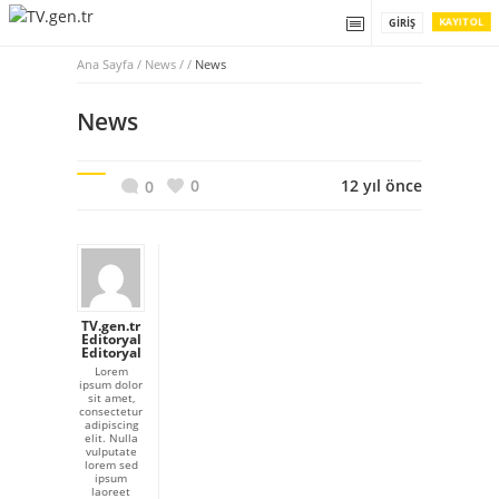
KAYIT OL
GIRIŞ
Ana Sayfa
/
News / /
News
News
0
12 yıl önce
0
TV.gen.tr
Editoryal
Editoryal
Lorem
ipsum dolor
sit amet,
consectetur
adipiscing
elit. Nulla
vulputate
lorem sed
ipsum
laoreet