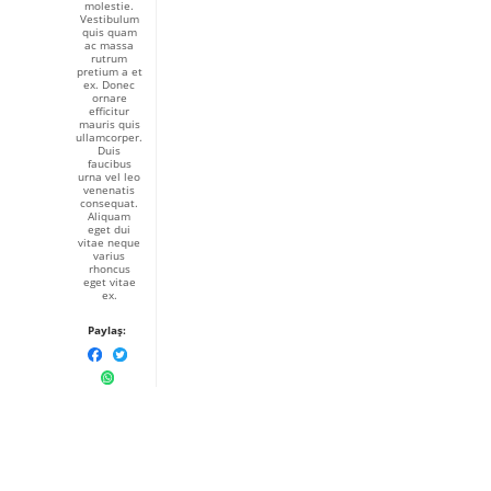
molestie.
Vestibulum
quis quam
ac massa
rutrum
pretium a et
ex. Donec
ornare
efficitur
mauris quis
ullamcorper.
Duis
faucibus
urna vel leo
venenatis
consequat.
Aliquam
eget dui
vitae neque
varius
rhoncus
eget vitae
ex.
Paylaş: