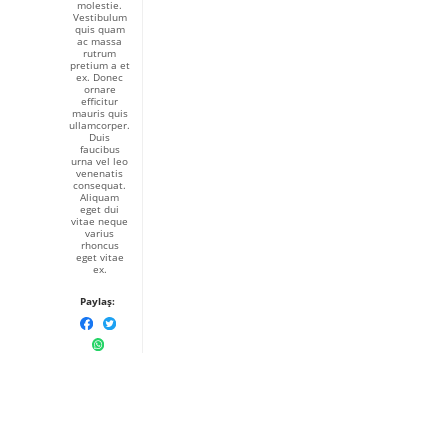
molestie.
Vestibulum
quis quam
ac massa
rutrum
pretium a et
ex. Donec
ornare
efficitur
mauris quis
ullamcorper.
Duis
faucibus
urna vel leo
venenatis
consequat.
Aliquam
eget dui
vitae neque
varius
rhoncus
eget vitae
ex.
Paylaş: