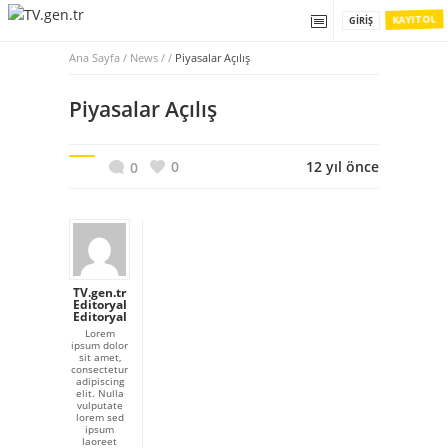
KAYIT OL
GIRIŞ
Ana Sayfa
/
News / /
Piyasalar Açılış
Piyasalar Açılış
0
12 yıl önce
0
TV.gen.tr
Editoryal
Editoryal
Lorem
ipsum dolor
sit amet,
consectetur
adipiscing
elit. Nulla
vulputate
lorem sed
ipsum
laoreet