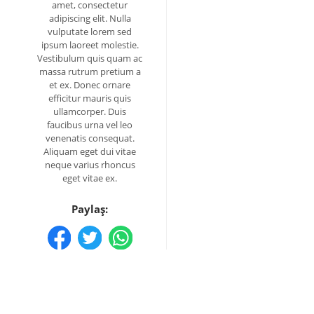
amet, consectetur
adipiscing elit. Nulla
vulputate lorem sed
ipsum laoreet molestie.
Vestibulum quis quam ac
massa rutrum pretium a
et ex. Donec ornare
efficitur mauris quis
ullamcorper. Duis
faucibus urna vel leo
venenatis consequat.
Aliquam eget dui vitae
neque varius rhoncus
eget vitae ex.
Paylaş: