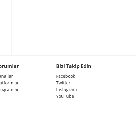
orumlar
Bizi Takip Edin
anallar
Facebook
latformlar
Twitter
rogramlar
Instagram
YouTube