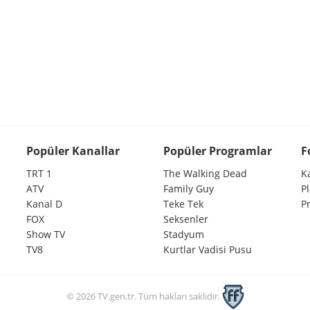
Popüler Kanallar
Popüler Programlar
F
TRT 1
The Walking Dead
K
ATV
Family Guy
P
Kanal D
Teke Tek
P
FOX
Seksenler
Show TV
Stadyum
TV8
Kurtlar Vadisi Pusu
© 2026 TV.gen.tr. Tüm hakları saklıdır.