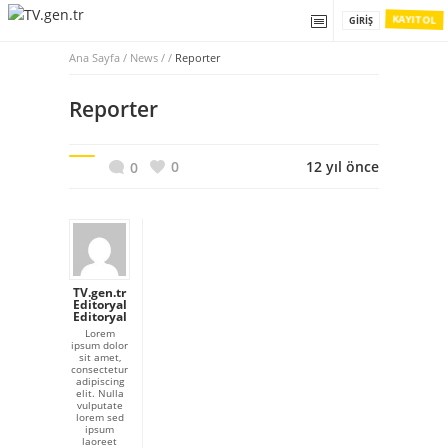
KAYIT OL
GIRIŞ
Ana Sayfa
/
News / /
Reporter
Reporter
0
12 yıl önce
0
TV.gen.tr
Editoryal
Editoryal
Lorem
ipsum dolor
sit amet,
consectetur
adipiscing
elit. Nulla
vulputate
lorem sed
ipsum
laoreet