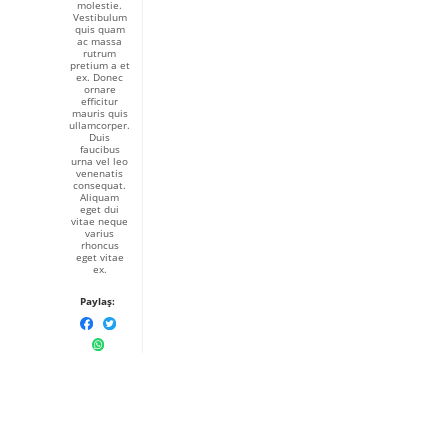
molestie.
Vestibulum
quis quam
ac massa
rutrum
pretium a et
ex. Donec
ornare
efficitur
mauris quis
ullamcorper.
Duis
faucibus
urna vel leo
venenatis
consequat.
Aliquam
eget dui
vitae neque
varius
rhoncus
eget vitae
ex.
Paylaş: