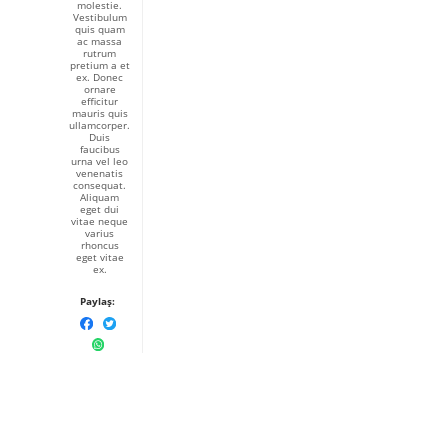
molestie.
Vestibulum
quis quam
ac massa
rutrum
pretium a et
ex. Donec
ornare
efficitur
mauris quis
ullamcorper.
Duis
faucibus
urna vel leo
venenatis
consequat.
Aliquam
eget dui
vitae neque
varius
rhoncus
eget vitae
ex.
Paylaş: