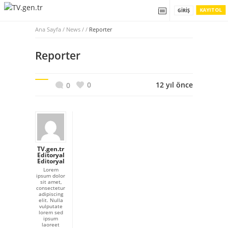
KAYIT OL
GIRIŞ
Ana Sayfa
/
News / /
Reporter
Reporter
0
12 yıl önce
0
TV.gen.tr
Editoryal
Editoryal
Lorem
ipsum dolor
sit amet,
consectetur
adipiscing
elit. Nulla
vulputate
lorem sed
ipsum
laoreet