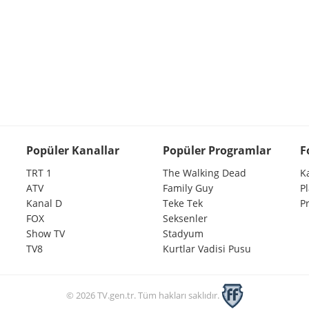
Popüler Kanallar
Popüler Programlar
F
TRT 1
The Walking Dead
K
ATV
Family Guy
P
Kanal D
Teke Tek
P
FOX
Seksenler
Show TV
Stadyum
TV8
Kurtlar Vadisi Pusu
© 2026 TV.gen.tr. Tüm hakları saklıdır.