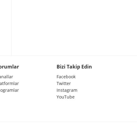
orumlar
Bizi Takip Edin
anallar
Facebook
latformlar
Twitter
rogramlar
Instagram
YouTube