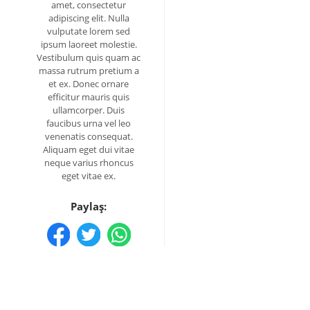
amet, consectetur
adipiscing elit. Nulla
vulputate lorem sed
ipsum laoreet molestie.
Vestibulum quis quam ac
massa rutrum pretium a
et ex. Donec ornare
efficitur mauris quis
ullamcorper. Duis
faucibus urna vel leo
venenatis consequat.
Aliquam eget dui vitae
neque varius rhoncus
eget vitae ex.
Paylaş: